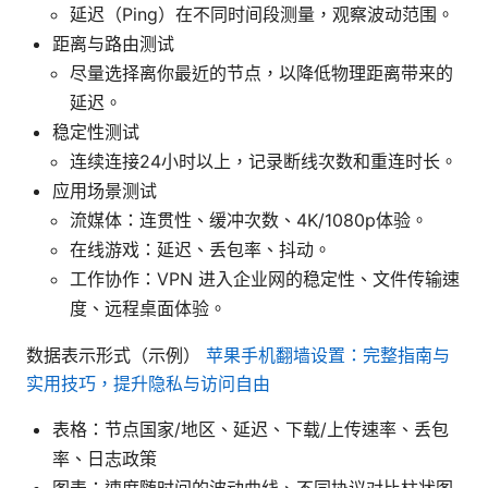
延迟（Ping）在不同时间段测量，观察波动范围。
距离与路由测试
尽量选择离你最近的节点，以降低物理距离带来的
延迟。
稳定性测试
连续连接24小时以上，记录断线次数和重连时长。
应用场景测试
流媒体：连贯性、缓冲次数、4K/1080p体验。
在线游戏：延迟、丢包率、抖动。
工作协作：VPN 进入企业网的稳定性、文件传输速
度、远程桌面体验。
数据表示形式（示例）
苹果手机翻墙设置：完整指南与
实用技巧，提升隐私与访问自由
表格：节点国家/地区、延迟、下载/上传速率、丢包
率、日志政策
图表：速度随时间的波动曲线、不同协议对比柱状图