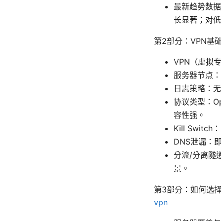
最新趋势数据
长显著；对低
第2部分：VPN基
VPN（虚拟
服务器节点：
日志策略：无
协议类型：Ope
容性强。
Kill Sw
DNS泄漏：
分流/分离隧
景。
第3部分：如何选择
vpn