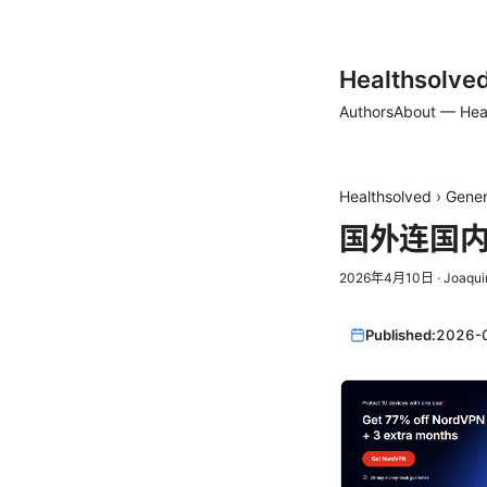
Healthsolve
Authors
About — Hea
Healthsolved
›
Gener
国外连国内
2026年4月10日
·
Joaqui
Published:
2026-