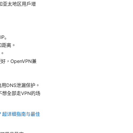
洲和亚太地区用户增
IP。
和距离。
。
更好，OpenVPN兼
启用DNS泄漏保护。
想全部走VPN的场
？超详细指南与最佳