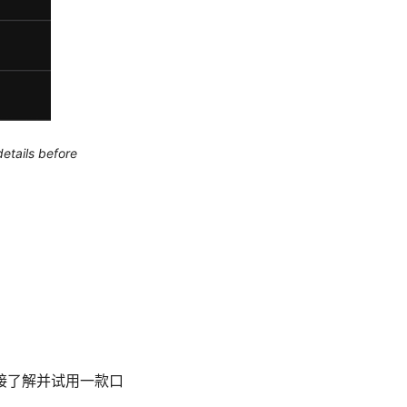
etails before
接了解并试用一款口