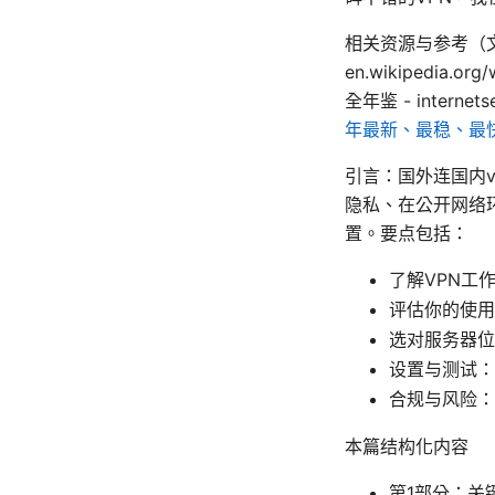
相关资源与参考（文本形式
en.wikipedia.or
全年鉴 - internets
年最新、最稳、最
引言：国外连国内v
隐私、在公开网络
置。要点包括：
了解VPN工
评估你的使用
选对服务器位
设置与测试：连
合规与风险：
本篇结构化内容
第1部分：关