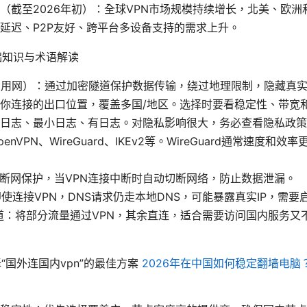
（截至2026年初）：全球VPN市场规模持续增长，北美、欧
延迟、P2P友好、跨平台多设备支持的需求上升。
础知识与术语解读
专用网）：通过加密隧道保护数据传输，绕过地理限制，隐藏真实
你连接的出口位置，覆盖多国/地区。选择时要看稳定性、带宽
日志、最小日志、有日志。对隐私影响很大，务必查看隐私政策
nVPN、WireGuard、IKEv2等。WireGuard通常速度和效率
itch：断网保护，当VPN连接中断时自动切断网络，防止数据泄漏。
即使连接VPN，DNS请求仍走本地DNS，可能暴露真实IP，需要
道：将部分流量通过VPN，其余直连，适合需要访问国内服务又不
“国外连国内vpn”的最佳方案
2026年在中国如何稳定翻墙电脑