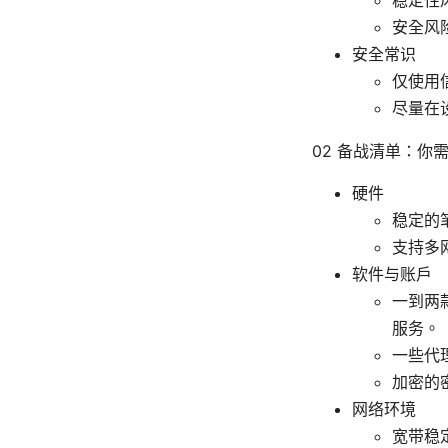
安全风
安全常识
仅使用
尽量在
02 备战清单：你
硬件
稳定的
支持多
软件与账户
一到两款
服务。
一些代
加密的
网络环境
宽带稳