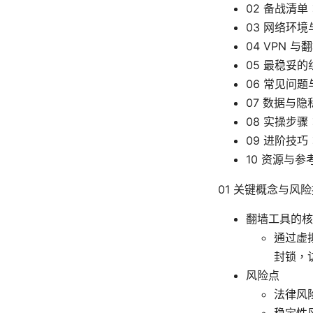
02 备战清
03 网络环
04 VPN 
05 最稳妥
06 常见问
07 数据与
08 实操步
09 进阶技
10 资源与参
01 关键概念与风
翻墙工具的核
通过虚
封锁，
风险点
法律风
稳定性