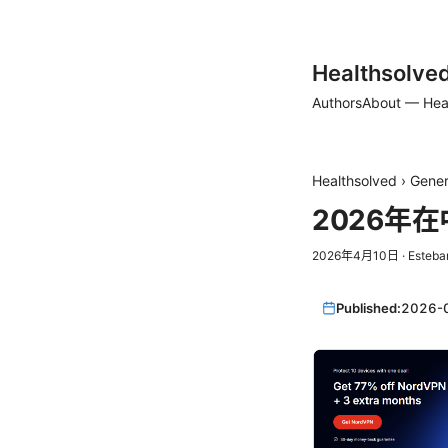
Healthsolve
Authors
About — Hea
Healthsolved
›
Gener
2026年
2026年4月10日
·
Esteba
Published:
2026-