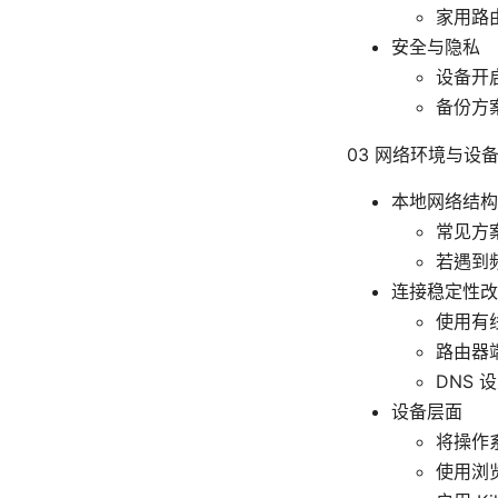
家用路
安全与隐私
设备开
备份方
03 网络环境与设
本地网络结构
常见方
若遇到
连接稳定性改
使用有线
路由器
DNS 
设备层面
将操作
使用浏