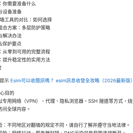
单：你需要准备什么
境与设备准备
与翻墙工具的对比：如何选择
的组合方案：多层防护策略
题与解决办法
隐私保护要点
骤：从零到可用的完整流程
巧：提升稳定性的实用方法
考
险提示
Esim可以收簡訊嗎？ esim訊息收發全攻略（2026最新版
心目的
拟专用网络（VPN）、代理、隐私浏览器、SSH 隧道等方式，
访问全球内容。
险：不同地区对翻墙的规定不同，请自行了解并遵守当地法律。
风险：网络抖动、服务器封锁、DNS污染可能导致连接断开。