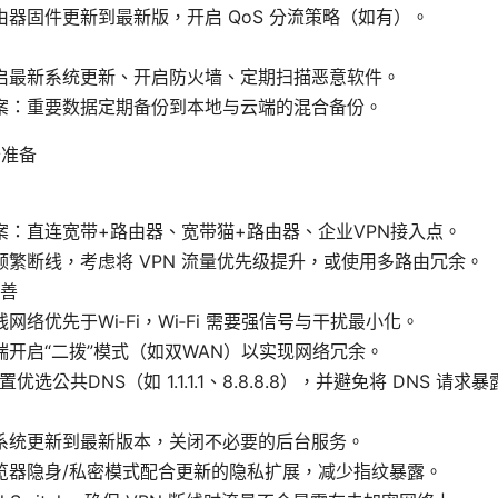
由器固件更新到最新版，开启 QoS 分流策略（如有）。
启最新系统更新、开启防火墙、定期扫描恶意软件。
案：重要数据定期备份到本地与云端的混合备份。
备准备
案：直连宽带+路由器、宽带猫+路由器、企业VPN接入点。
频繁断线，考虑将 VPN 流量优先级提升，或使用多路由冗余。
善
网络优先于Wi‑Fi，Wi‑Fi 需要强信号与干扰最小化。
端开启“二拨”模式（如双WAN）以实现网络冗余。
设置优选公共DNS（如 1.1.1.1、8.8.8.8），并避免将 DNS 
系统更新到最新版本，关闭不必要的后台服务。
览器隐身/私密模式配合更新的隐私扩展，减少指纹暴露。