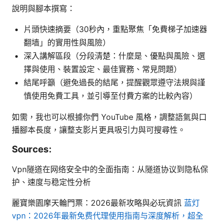
說明與腳本撰寫：
片頭快速摘要（30秒內，重點聚焦「免費梯子加速器
翻墙」的實用性與風險）
深入講解區段（分段清楚：什麼是、優點與風險、選
擇與使用、裝置設定、最佳實務、常見問題）
結尾呼籲（避免過長的結尾，提醒觀眾遵守法規與謹
慎使用免費工具，並引導至付費方案的比較內容）
如需，我也可以根據你們 YouTube 風格，調整語氣與口
播腳本長度，讓整支影片更具吸引力與可搜尋性。
Sources:
Vpn隧道在网络安全中的全面指南：从隧道协议到隐私保
护、速度与稳定性分析
麗寶樂園摩天輪門票：2026最新攻略與必玩資訊
蓝灯
vpn：2026年最新免费代理使用指南与深度解析，超全