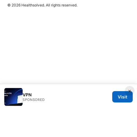
© 2026 Healthsolved. All rights reserved.
×
VPN
Visit
SPONSORED
Healthsolved Group LLC
233 South Wacker Drive
Chicago, IL, 60601