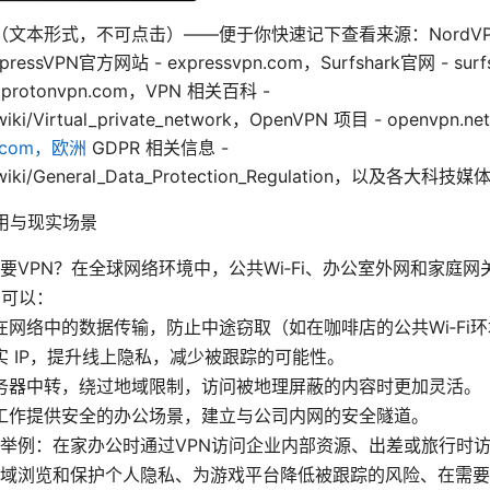
文本形式，不可点击）——便于你快速记下查看来源：NordVPN
pressVPN官方网站 - expressvpn.com，Surfshark官网 - surf
- protonvpn.com，VPN 相关百科 -
g/wiki/Virtual_private_network，OpenVPN 项目 - openvpn.
d.com，欧洲
GDPR 相关信息 -
rg/wiki/General_Data_Protection_Regulation，以及各
用与现实场景
要VPN？在全球网络环境中，公共Wi‑Fi、办公室外网和家庭
N可以：
在网络中的数据传输，防止中途窃取（如在咖啡店的公共Wi‑Fi
实 IP，提升线上隐私，减少被跟踪的可能性。
务器中转，绕过地域限制，访问被地理屏蔽的内容时更加灵活。
工作提供安全的办公场景，建立与公司内网的安全隧道。
举例：在家办公时通过VPN访问企业内部资源、出差或旅行时
域浏览和保护个人隐私、为游戏平台降低被跟踪的风险、在需要