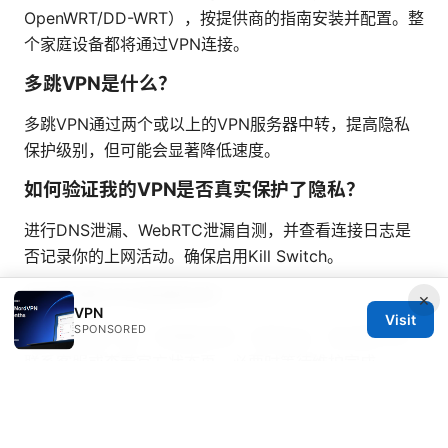
OpenWRT/DD-WRT），按提供商的指南安装并配置。整
个家庭设备都将通过VPN连接。
多跳VPN是什么？
多跳VPN通过两个或以上的VPN服务器中转，提高隐私
保护级别，但可能会显著降低速度。
如何验证我的VPN是否真实保护了隐私？
进行DNS泄漏、WebRTC泄漏自测，并查看连接日志是
否记录你的上网活动。确保启用Kill Switch。
如何处理VPN连接失败？
×
VPN
Visit
SPONSORED
重新启动客户端、切换服务器、切换协议，若问题持续，
联系客服或查看官方状态页，必要时等待维护完成。
如果你需要，我可以根据你具体的地区、设备和预算，给
出更精确的服务器推荐和配置步骤。
机场VPN：提升上