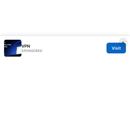
© 2026 Healthsolved. All rights reserved.
×
VPN
Visit
SPONSORED
Healthsolved Group LLC
233 South Wacker Drive
Chicago, IL, 60601
US
editorial@healthsolved.net
+1-212-555-0163
About
Privacy Policy
Terms of Use