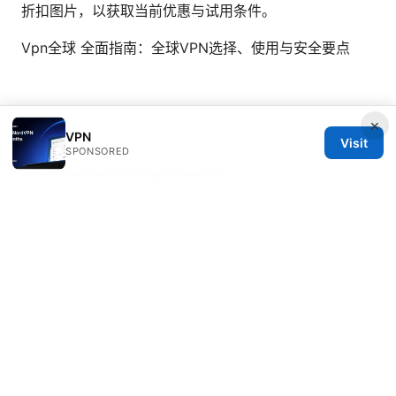
折扣图片，以获取当前优惠与试用条件。
Vpn全球 全面指南：全球VPN选择、使用与安全要点
×
VPN
Visit
SPONSORED
© 2026 Healthsolved. All rights reserved.
Healthsolved Group LLC
233 South Wacker Drive
Chicago, IL, 60601
US
editorial@healthsolved.net
+1-212-555-0163
About
Privacy Policy
Terms of Use