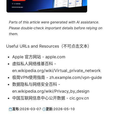
Parts of this article were generated with AI assistance.
Please double-check important details before relying on
them.
Useful URLs and Resources（不可点击文本）
Apple 官方网站 - apple.com
虚拟私人网络维基百科 -
en.wikipedia.org/wiki/Virtual_private_network
极简VPN使用指南 - zh.example.com/vpn-guide
数据隐私与网络安全百科 -
en.wikipedia.org/wiki/Privacy_by_design
中国互联网信息中心公开数据 - cic.gov.cn
发布:
2026-03-07
·
更新:
2026-05-10