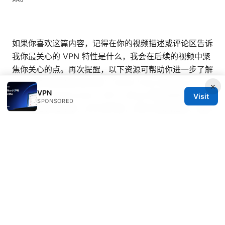
如果你喜欢这篇内容，记得在你的视频描述或评论区告诉
我你最关心的 VPN 特性是什么，我会在后续的视频中聚
焦你关心的点。再次提醒，以下资源可帮助你进一步了解
VPN 相关信息和比较评测：Grand View Research、
×
VPN
Statista、TechCrunch、EFF、Wired 等权威媒体的隐
Visit
SPONSORED
私与网络安全报道。对于初学者，优先从易用性高、隐私
承诺明确、且有免费试用或退款保障的服务商入手，逐步
评估是否符合你的上网需求。若你愿意尝试并且想要一个
高性价比的选项，NordVPN 的限时促销也许是一个不错
的起点，点击上方图片了解详情。
V5吧 VPN安全上网全指南：2025年最佳VPN选择、设
置与测试结果