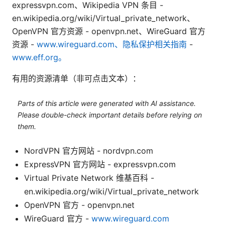
expressvpn.com、Wikipedia VPN 条目 -
en.wikipedia.org/wiki/Virtual_private_network、
OpenVPN 官方资源 - openvpn.net、WireGuard 官方
资源 -
www.wireguard.com、隐私保护相关指南
-
www.eff.org。
有用的资源清单（非可点击文本）：
Parts of this article were generated with AI assistance.
Please double-check important details before relying on
them.
NordVPN 官方网站 - nordvpn.com
ExpressVPN 官方网站 - expressvpn.com
Virtual Private Network 维基百科 -
en.wikipedia.org/wiki/Virtual_private_network
OpenVPN 官方 - openvpn.net
WireGuard 官方 -
www.wireguard.com