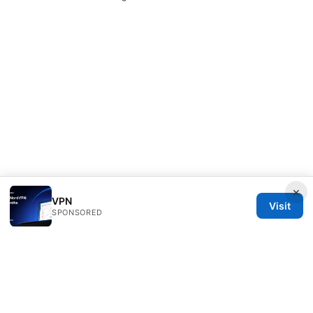
×
VPN
Visit
SPONSORED
Healthsolved Group LLC
233 South Wacker Drive
Chicago, IL, 60601
US