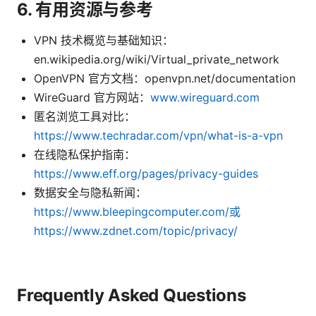
6. 有用资源与参考
VPN 技术概览与基础知识：
en.wikipedia.org/wiki/Virtual_private_network
OpenVPN 官方文档：openvpn.net/documentation
WireGuard 官方网站：
www.wireguard.com
匿名浏览工具对比：
https://www.techradar.com/vpn/what-is-a-vpn
在线隐私保护指南：
https://www.eff.org/pages/privacy-guides
数据安全与隐私新闻：
https://www.bleepingcomputer.com/或
https://www.zdnet.com/topic/privacy/
Frequently Asked Questions