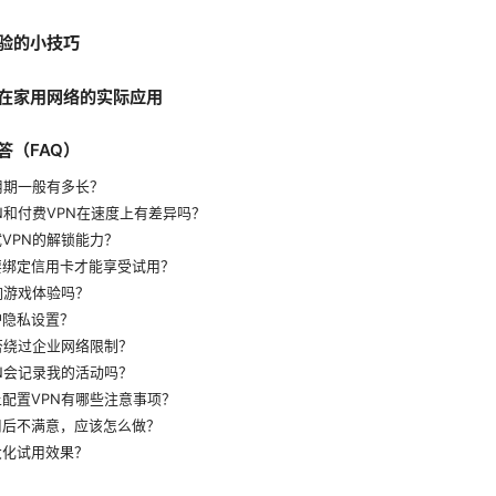
验的小技巧
在家用网络的实际应用
答（FAQ）
用期一般有多长？
N和付费VPN在速度上有差异吗？
VPN的解锁能力？
要绑定信用卡才能享受试用？
响游戏体验吗？
护隐私设置？
否绕过企业网络限制？
N会记录我的活动吗？
配置VPN有哪些注意事项？
用后不满意，应该怎么做？
大化试用效果？