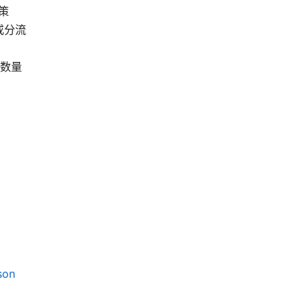
政策
或分流
数量
son