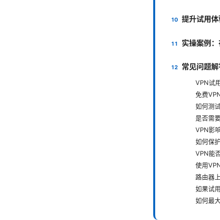
提升试用体
实操案例：
常见问题解
VPN试
免费VP
如何测试
是否需
VPN影
如何保
VPN能
使用VP
路由器上
如果试
如何最