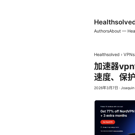
Healthsolve
Authors
About — Hea
Healthsolved
›
VPNs
加速器vp
速度、保
2026年3月7日
·
Joaquin