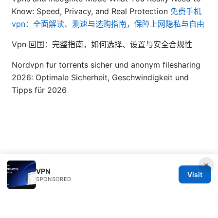
Know: Speed, Privacy, and Real Protection
免费手机
vpn：全面解读、测速与选购指南，保障上网隐私与自由
Vpn 回国：完整指南，如何选择、设置与安全合规性
Nordvpn fur torrents sicher und anonym filesharing
2026: Optimale Sicherheit, Geschwindigkeit und
Tipps für 2026
© 2026 Healthsolved. All rights reserved.
×
VPN
Visit
SPONSORED
Healthsolved Group LLC