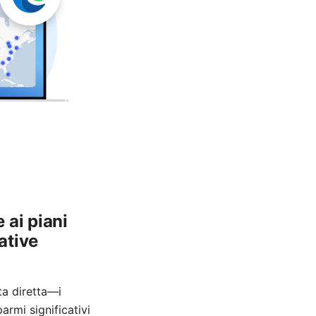
 ai piani
ative
ta diretta—i
armi significativi