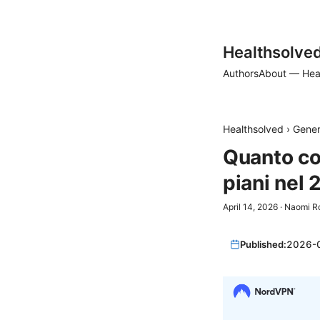
Healthsolve
Authors
About — Hea
Healthsolved
›
Gener
Quanto cos
piani nel
April 14, 2026
·
Naomi R
Published:
2026-