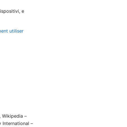
spositivi, e
nt utiliser
, Wikipedia –
 International –