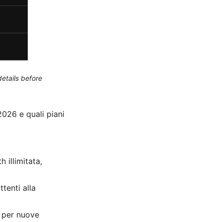
etails before
026 e quali piani
 illimitata,
ttenti alla
e per nuove