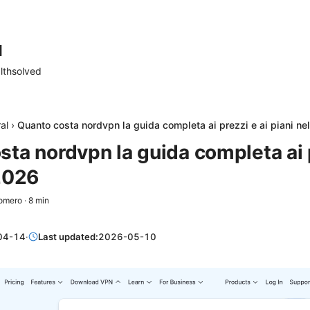
d
lthsolved
al
›
Quanto costa nordvpn la guida completa ai prezzi e ai piani ne
ta nordvpn la guida completa ai p
 2026
omero
·
8
min
04-14
·
Last updated:
2026-05-10