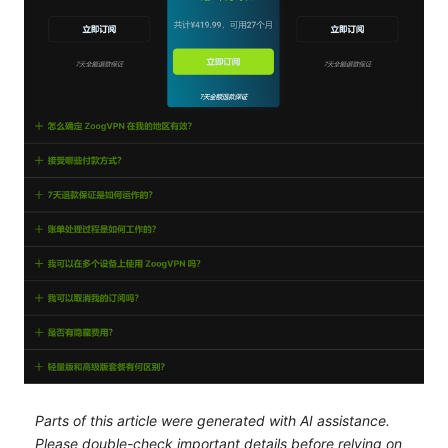
Parts of this article were generated with AI assistance.
Please double-check important details before relying on