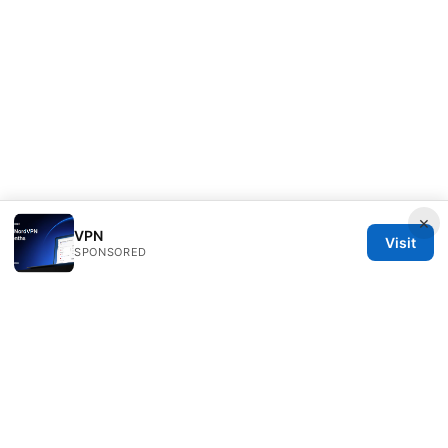
×
VPN
Visit
SPONSORED
Healthsolved Group LLC
233 South Wacker Drive
Chicago, IL, 60601
US
editorial@healthsolved.net
+1-212-555-0163
About
Privacy Policy
Terms of Use