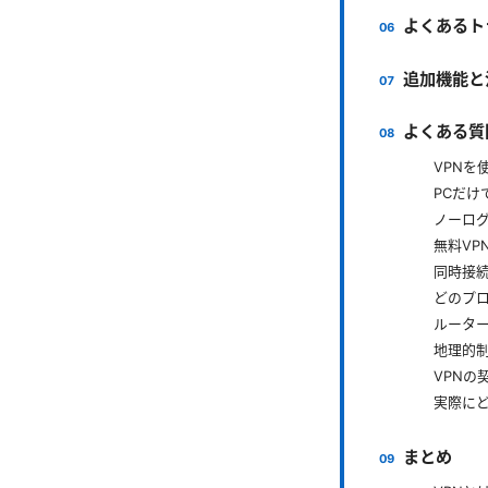
よくあるト
追加機能と
よくある質
VPNを
PCだけ
ノーロ
無料VP
同時接
どのプ
ルータ
地理的
VPNの
実際に
まとめ