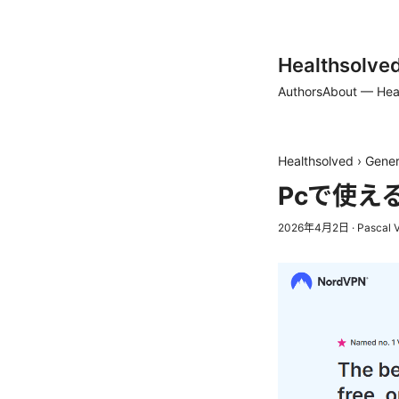
Healthsolve
Authors
About — Hea
Healthsolved
›
Gener
Pcで使え
2026年4月2日
·
Pascal 