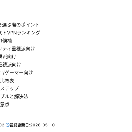
か
Nを選ぶ際のポイント
ストVPNランキング
.1候補
リティ重視派向け
視派向け
重視派向け
mer/ゲーマー向け
比較表
ステップ
ブルと解決法
意点
02
·
最終更新日:
2026-05-10