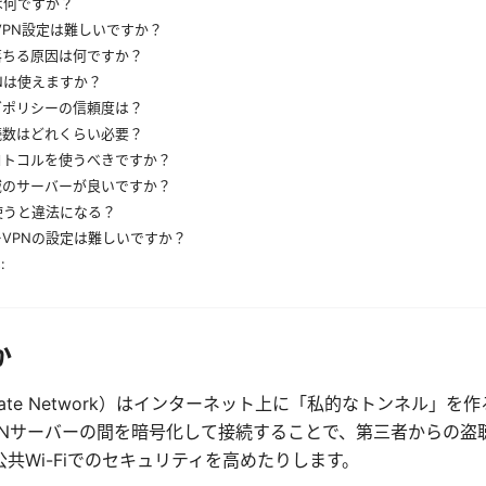
は何ですか？
VPN設定は難しいですか？
落ちる原因は何ですか？
Nは使えますか？
グポリシーの信頼度は？
続数はどれくらい必要？
ロトコルを使うべきですか？
域のサーバーが良いですか？
使うと違法になる？
VPNの設定は難しいですか？
:
か
l Private Network）はインターネット上に「私的なトンネル」
PNサーバーの間を暗号化して接続することで、第三者からの盗
共Wi-Fiでのセキュリティを高めたりします。