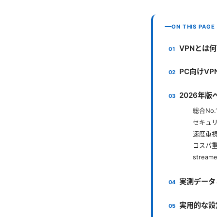
ON THIS PAGE
VPNとは
PC向けV
2026年版
総合No.
セキュリテ
速度重視派
コスパ重視
streame
実測データ
実用的な設