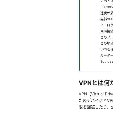
VPNと
PCでの
速度が
無料VP
ノーロ
同時接
どのプ
どの地
VPNを
ルーター
Sources
VPNとは何
VPN（Virtua
たのデバイスとV
限を回避したり、公