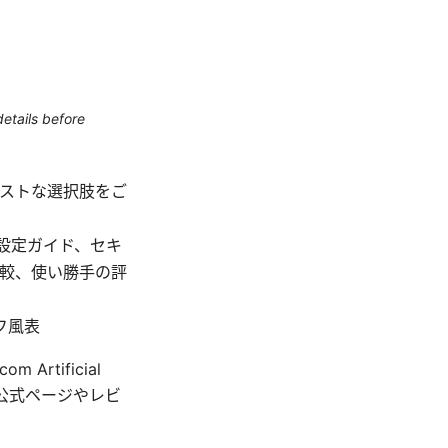
etails before
ベストな選択肢をご
、設定ガイド、セキ
較、使い勝手の評
フ風表
Artificial
e VPN関連公式ページやレビ