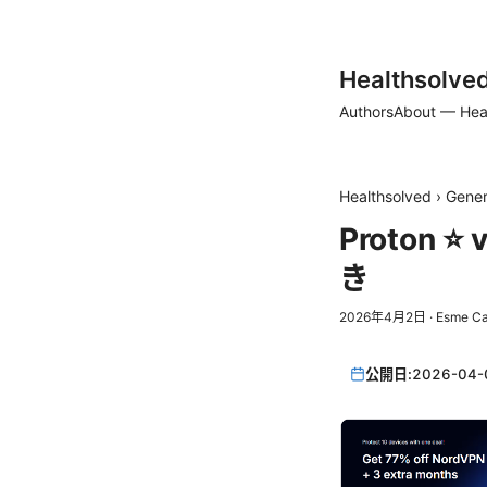
Healthsolve
Authors
About — Hea
Healthsolved
›
Gener
Proton
き
2026年4月2日
·
Esme C
公開日:
2026-04-