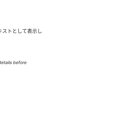
キストとして表示し
etails before