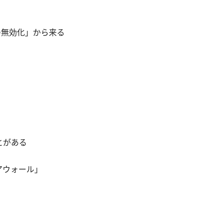
の無効化」から来る
とがある
アウォール」