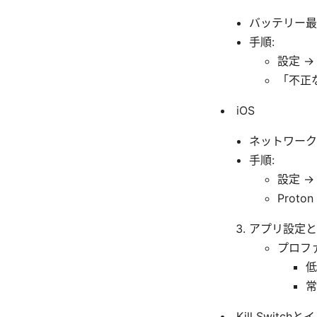
バッテリー最
手順:
設定 →
「不正
iOS
ネットワーク
手順:
設定 →
Prot
アプリ設定と
プロフ
低
常
Kill Swit