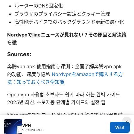
ルーターのDNS固定化
ブラウザのプライバシー設定とクッキー管理
高性能デバイスでのバックグラウンド更新の最小化
Nordvpnでlineニュースが見れない？その原因と解決策
を徹
Sources:
奔腾vpn apk 使用指南与评测：全面了解奔腾vpn apk
的功能、速度与隐私
Nordvpnをamazonで購入する方
法：知っておくべき全知識
Open vpn 사용법 초보자도 쉽게 따라 하는 완벽 가이드
2025년 최신: 초보자용 단계별 가이드와 실전 팁
Nordvpnの認証コードが届かない？解決策と原因を徹
×
底
VPN
Visit
SPONSORED