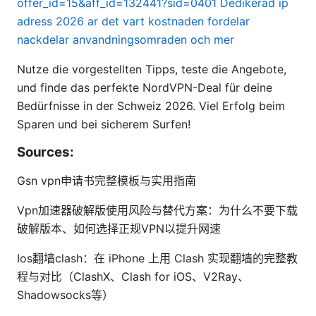
offer_id=15&aff_id=132441?sid=0401
Dedikerad ip
adress 2026 ar det vart kostnaden fordelar
nackdelar anvandningsomraden och mer
Nutze die vorgestellten Tipps, teste die Angebote,
und finde das perfekte NordVPN-Deal für deine
Bedürfnisse in der Schweiz 2026. Viel Erfolg beim
Sparen und bei sicherem Surfen!
Sources:
Gsn vpn申请书完整模板与实用指南
Vpn加速器破解版使用风险与替代方案：为什么不要下载
破解版本、如何选择正规VPN以提升网速
Ios翻墙clash：在 iPhone 上用 Clash 实现翻墙的完整教
程与对比（ClashX、Clash for iOS、V2Ray、
Shadowsocks等）