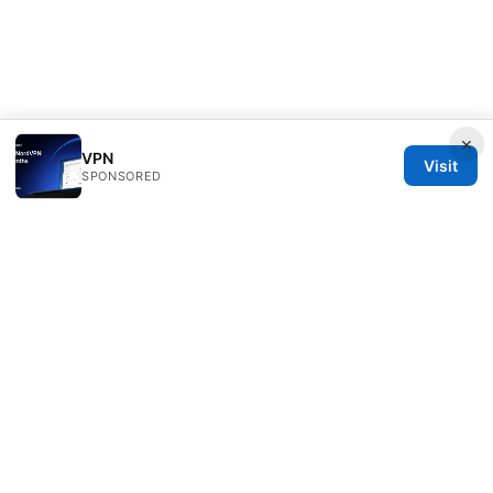
×
VPN
Visit
SPONSORED
Healthsolved Group LLC
233 South Wacker Drive
Chicago, IL, 60601
US
editorial@healthsolved.net
+1-212-555-0163
About
Privacy Policy
Terms of Use