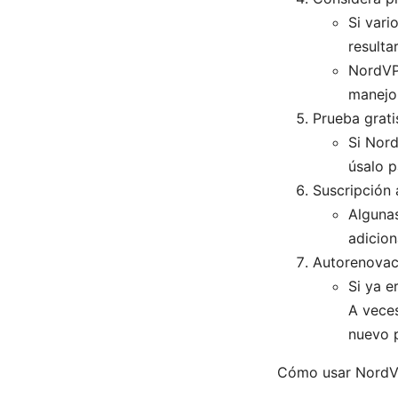
Si vari
result
NordVPN
manejo
Prueba grati
Si Nord
úsalo p
Suscripción 
Algunas
adicion
Autorenovac
Si ya e
A veces
nuevo p
Cómo usar NordVP