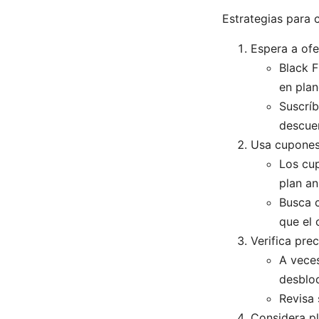
Estrategias para 
Espera a ofe
Black F
en plan
Suscríb
descuen
Usa cupones 
Los cu
plan an
Busca 
que el 
Verifica pr
A vece
desblo
Revisa 
Considera pl