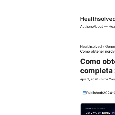
Healthsolve
Authors
About — Hea
Healthsolved
›
Gener
Como obtener nordvp
Como obte
completa 
April 2, 2026
·
Esme Car
Published:
2026-