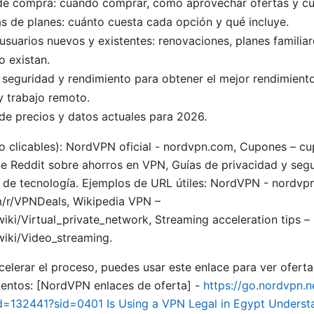
 de compra: cuándo comprar, cómo aprovechar ofertas y c
 de planes: cuánto cuesta cada opción y qué incluye.
usuarios nuevos y existentes: renovaciones, planes familiar
o existan.
seguridad y rendimiento para obtener el mejor rendimiento
 trabajo remoto.
 de precios y datos actuales para 2026.
no clicables): NordVPN oficial - nordvpn.com, Cupones – cu
 Reddit sobre ahorros en VPN, Guías de privacidad y segur
 de tecnología. Ejemplos de URL útiles: NordVPN - nordvp
m/r/VPNDeals, Wikipedia VPN –
wiki/Virtual_private_network, Streaming acceleration tips –
wiki/Video_streaming.
acelerar el proceso, puedes usar este enlace para ver oferta
uentos: [NordVPN enlaces de oferta] -
https://go.nordvpn.n
id=132441?sid=0401
Is Using a VPN Legal in Egypt Underst