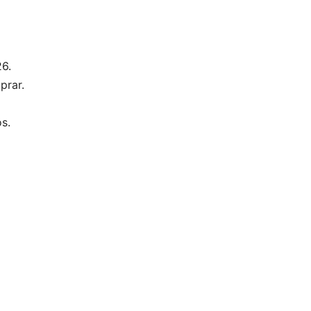
6.
prar.
s.