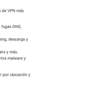
es de VPN más
a fugas DNS,
ming, descarga y
ers y más.
ontra malware y
r por ubicación y