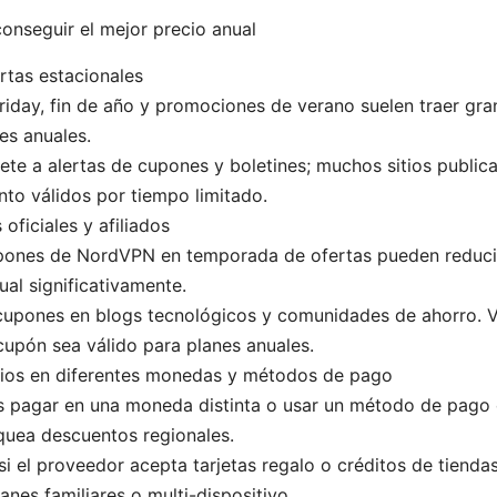
conseguir el mejor precio anual
rtas estacionales
riday, fin de año y promociones de verano suelen traer gr
es anuales.
ete a alertas de cupones y boletines; muchos sitios public
to válidos por tiempo limitado.
oficiales y afiliados
pones de NordVPN en temporada de ofertas pueden reducir 
ual significativamente.
cupones en blogs tecnológicos y comunidades de ahorro. V
cupón sea válido para planes anuales.
ecios en diferentes monedas y métodos de pago
s pagar en una moneda distinta o usar un método de pago 
quea descuentos regionales.
si el proveedor acepta tarjetas regalo o créditos de tienda
anes familiares o multi-dispositivo