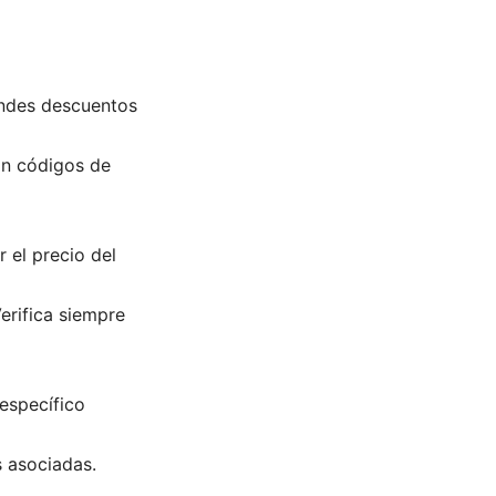
andes descuentos
an códigos de
el precio del
erifica siempre
específico
s asociadas.