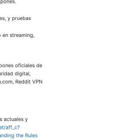
upones.
es, y pruebas
 en streaming,
pones oficiales de
idad digital,
n.com, Reddit VPN
s actuales y
et/aff_c?
anding the Rules