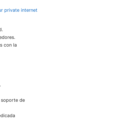
r private internet
d.
edores.
s con la
.
y soporte de
edicada