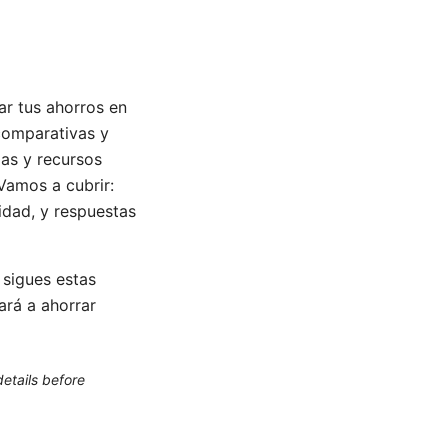
r tus ahorros en
comparativas y
das y recursos
 Vamos a cubrir:
idad, y respuestas
 sigues estas
ará a ahorrar
etails before