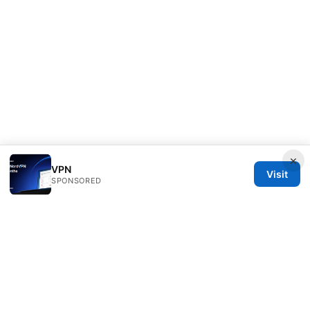
×
VPN
Visit
SPONSORED
Healthsolved Group LLC
233 South Wacker Drive
Chicago, IL, 60601
US
editorial@healthsolved.net
+1-212-555-0163