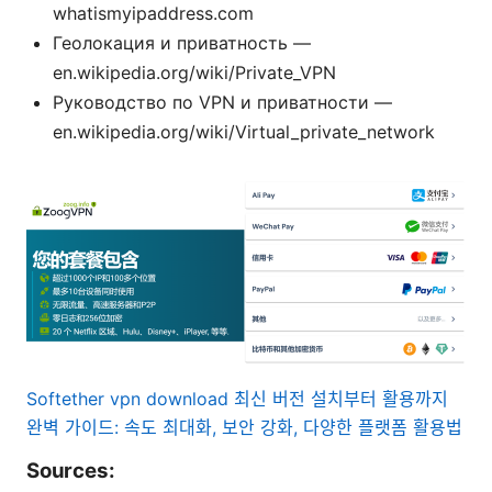
whatismyipaddress.com
Геолокация и приватность —
en.wikipedia.org/wiki/Private_VPN
Руководство по VPN и приватности —
en.wikipedia.org/wiki/Virtual_private_network
Softether vpn download 최신 버전 설치부터 활용까지
완벽 가이드: 속도 최대화, 보안 강화, 다양한 플랫폼 활용법
Sources: