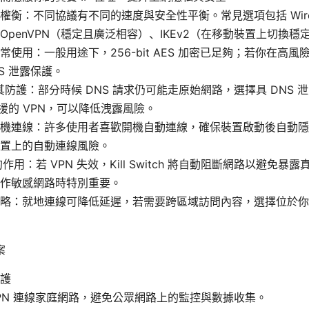
權衡：不同協議有不同的速度與安全性平衡。常見選項包括 Wire
OpenVPN（穩定且廣泛相容）、IKEv2（在移動裝置上切換穩
常使用：一般用途下，256-bit AES 加密已足夠；若你在高
S 泄露保護。
與其防護：部分時候 DNS 請求仍可能走原始網路，選擇具 DNS 
 支援的 VPN，可以降低洩露風險。
機連線：許多使用者喜歡開機自動連線，確保裝置啟動後自動隱
置上的自動連線風險。
tch 的作用：若 VPN 失效，Kill Switch 將自動阻斷網路以避免暴
 或工作敏感網路時特別重要。
略：就地連線可降低延遲，若需要跨區域訪問內容，選擇位於你
案
護
VPN 連線家庭網路，避免公眾網路上的監控與數據收集。