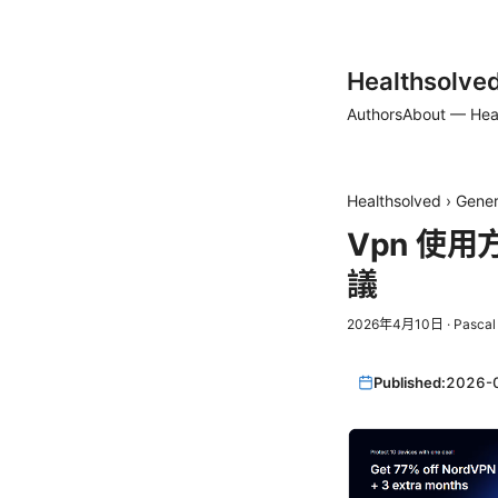
Healthsolve
Authors
About — Hea
Healthsolved
›
Gener
Vpn 使
議
2026年4月10日
·
Pascal
Published:
2026-