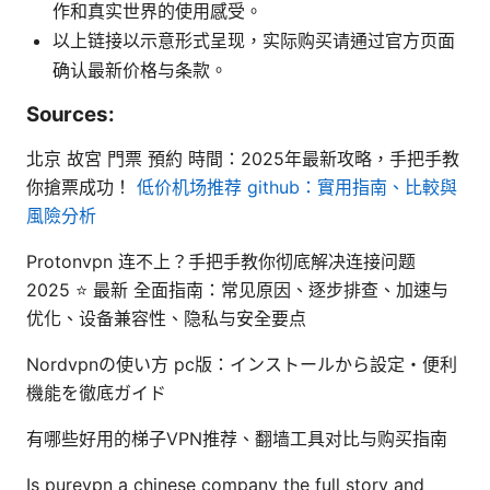
作和真实世界的使用感受。
以上链接以示意形式呈现，实际购买请通过官方页面
确认最新价格与条款。
Sources:
北京 故宮 門票 預約 時間：2025年最新攻略，手把手教
你搶票成功！
低价机场推荐 github：實用指南、比較與
風險分析
Protonvpn 连不上？手把手教你彻底解决连接问题
2025 ⭐ 最新 全面指南：常见原因、逐步排查、加速与
优化、设备兼容性、隐私与安全要点
Nordvpnの使い方 pc版：インストールから設定・便利
機能を徹底ガイド
有哪些好用的梯子VPN推荐、翻墙工具对比与购买指南
Is purevpn a chinese company the full story and