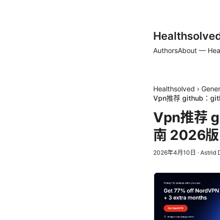
Healthsolve
Authors
About — Hea
Healthsolved
›
Gener
Vpn推荐 github
Vpn推荐 
南 202
2026年4月10日
·
Astrid