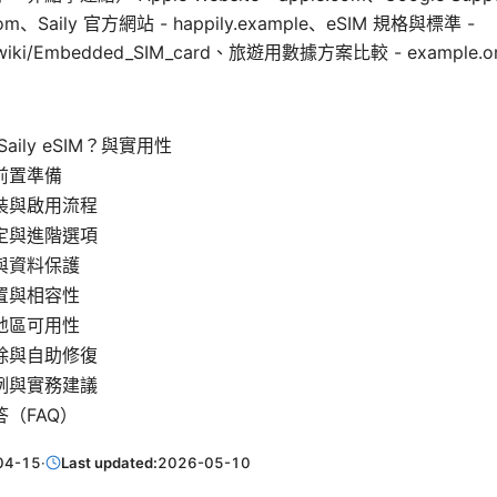
.com、Saily 官方網站 - happily.example、eSIM 規格與標準 -
rg/wiki/Embedded_SIM_card、旅遊用數據方案比較 - example.o
aily eSIM？與實用性
前置準備
裝與啟用流程
定與進階選項
與資料保護
置與相容性
地區可用性
除與自助修復
例與實務建議
（FAQ）
04-15
·
Last updated:
2026-05-10