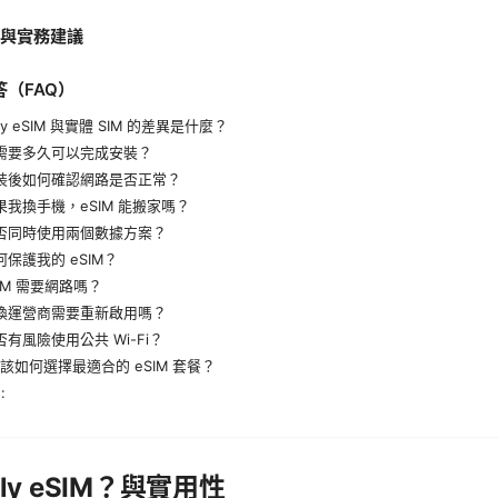
例與實務建議
問答（FAQ）
ily eSIM 與實體 SIM 的差異是什麼？
需要多久可以完成安裝？
安裝後如何確認網路是否正常？
果我換手機，eSIM 能搬家嗎？
否同時使用兩個數據方案？
何保護我的 eSIM？
SIM 需要網路嗎？
換運營商需要重新啟用嗎？
否有風險使用公共 Wi-Fi？
我該如何選擇最適合的 eSIM 套餐？
:
aily eSIM？與實用性