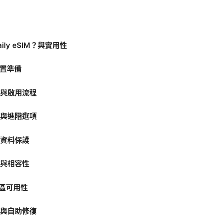
Saily eSIM？與實用性
前置準備
裝與啟用流程
定與進階選項
與資料保護
置與相容性
地區可用性
除與自助修復