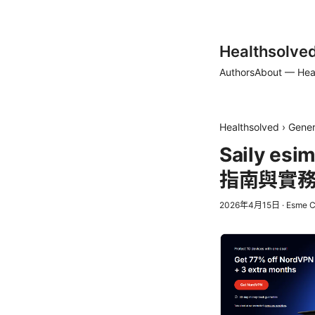
Healthsolve
Authors
About — Hea
Healthsolved
›
Gener
Saily
指南與實
2026年4月15日
·
Esme C