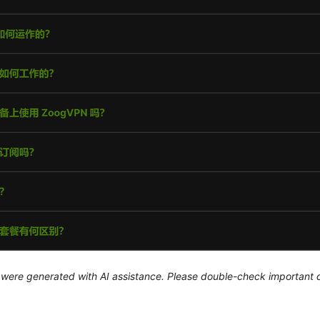
le were generated with AI assistance. Please double-check important d