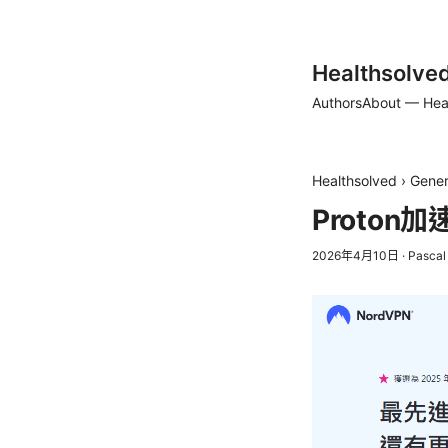
Healthsolve
Authors
About — Hea
Healthsolved
›
Gener
Proto
2026年4月10日
·
Pascal