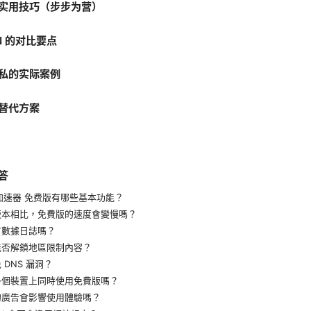
实用技巧（步步为营）
N 的对比要点
私的实际案例
替代方案
答
on加速器 免费版有哪些基本功能？
版本相比，免費版的速度會變慢嗎？
有數據日誌嗎？
能否解鎖地區限制內容？
 DNS 漏洞？
多個裝置上同時使用免費版嗎？
的廣告會影響使用體驗嗎？