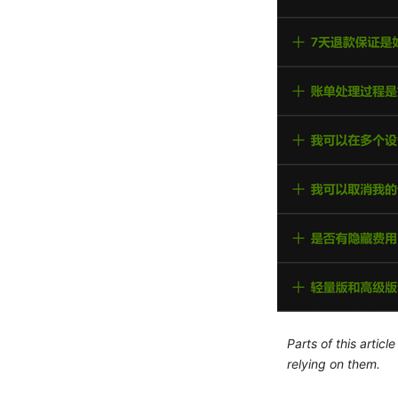
Parts of this artic
relying on them.