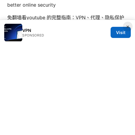
better online security
免翻墙看youtube 的完整指南：VPN、代理、隐私保护
与测速技巧
×
VPN
Visit
SPONSORED
© 2026 Healthsolved. All rights reserved.
Healthsolved Group LLC
233 South Wacker Drive
Chicago, IL, 60601
US
editorial@healthsolved.net
+1-212-555-0163
About
Privacy Policy
Terms of Use