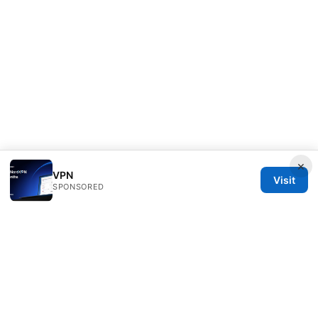
×
VPN
Visit
SPONSORED
Healthsolved Group LLC
233 South Wacker Drive
Chicago, IL, 60601
US
editorial@healthsolved.net
+1-212-555-0163