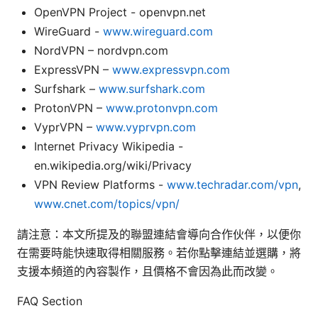
OpenVPN Project - openvpn.net
WireGuard -
www.wireguard.com
NordVPN – nordvpn.com
ExpressVPN –
www.expressvpn.com
Surfshark –
www.surfshark.com
ProtonVPN –
www.protonvpn.com
VyprVPN –
www.vyprvpn.com
Internet Privacy Wikipedia -
en.wikipedia.org/wiki/Privacy
VPN Review Platforms -
www.techradar.com/vpn
,
www.cnet.com/topics/vpn/
請注意：本文所提及的聯盟連結會導向合作伙伴，以便你
在需要時能快速取得相關服務。若你點擊連結並選購，將
支援本頻道的內容製作，且價格不會因為此而改變。
FAQ Section