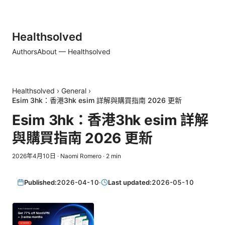
Healthsolved
Authors
About — Healthsolved
Healthsolved
›
General
›
Esim 3hk：香港3hk esim 詳解與購買指南 2026 更新
Esim 3hk：香港3hk esim 詳解
與購買指南 2026 更新
2026年4月10日
·
Naomi Romero
·
2
min
Published:
2026-04-10
·
Last updated:
2026-05-10