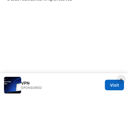
×
VPN
Visit
SPONSORED
Healthsolved Group LLC
233 South Wacker Drive
Chicago, IL, 60601
US