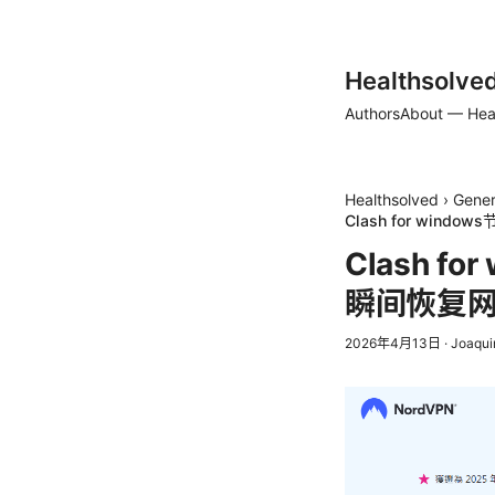
Healthsolve
Authors
About — Hea
Healthsolved
›
Gener
Clash for w
Clash 
瞬间恢复
2026年4月13日
·
Joaqui