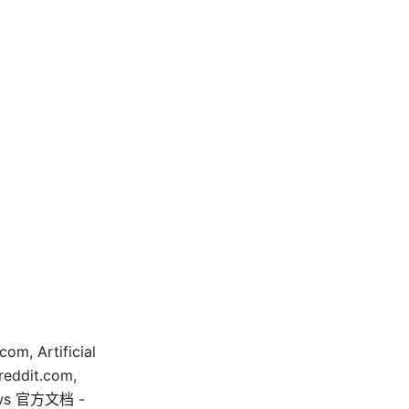
m, Artificial
 reddit.com,
dows 官方文档 -