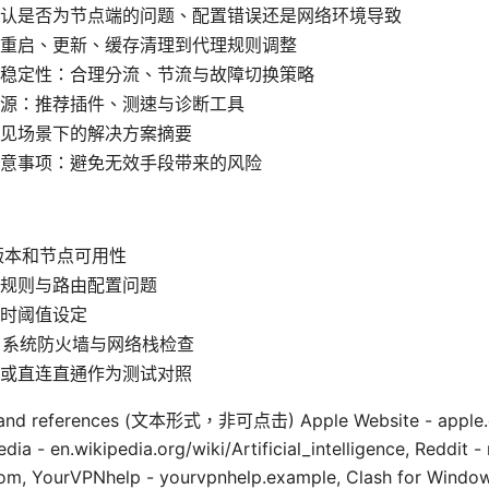
认是否为节点端的问题、配置错误还是网络环境导致
重启、更新、缓存清理到代理规则调整
稳定性：合理分流、节流与故障切换策略
源：推荐插件、测速与诊断工具
见场景下的解决方案摘要
意事项：避免无效手段带来的风险
h 版本和节点可用性
规则与路由配置问题
时阈值设定
、系统防火墙与网络栈检查
或直连直通作为测试对照
s and references (文本形式，非可点击) Apple Website - apple.co
edia - en.wikipedia.org/wiki/Artificial_intelligence, Reddit -
com, YourVPNhelp - yourvpnhelp.example, Clash for Win