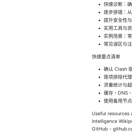
快速诊断：确
逐步排错：从
提升安全性与
实用工具与资
实例场景：常
常见误区与注
快速要点清单
确认 Clas
逐项排除代理
流量统计与超
缓存、DNS
使用备用节点
Useful resource
Intelligence Wikip
GitHub - github.