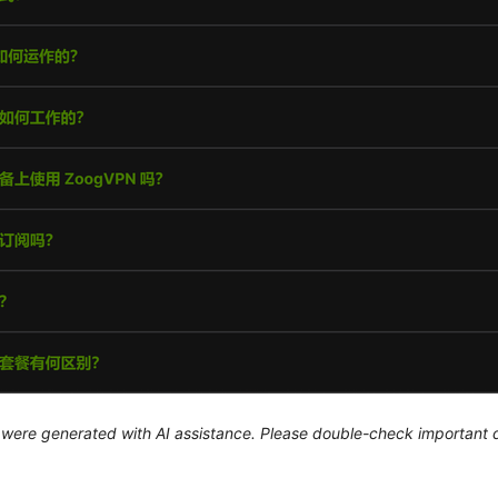
le were generated with AI assistance. Please double-check important d