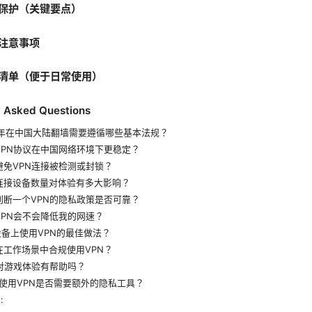
保护（关键要点）
注意事项
清单（便于日常使用）
y Asked Questions
026年在中国大陆翻墙需要遵循哪些基本法规？
种VPN协议在中国网络环境下更稳定？
何避免VPN连接被检测或封锁？
时连接设备数量对体验有多大影响？
何判断一个VPN的隐私政策是否可靠？
用VPN会不会降低我的网速？
动设备上使用VPN的最佳做法？
何在工作场景中合规使用VPN？
PN对游戏体验有帮助吗？
长期使用VPN是否需要额外的隐私工具？
: