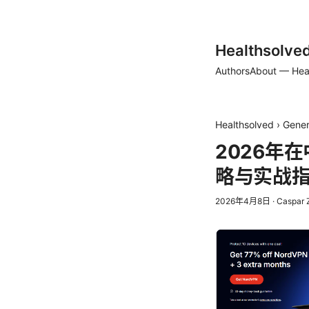
Healthsolve
Authors
About — Hea
Healthsolved
›
Gener
2026年
略与实战
2026年4月8日
·
Caspar 