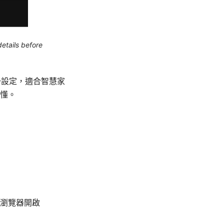
etails before
一設定，適合智慧家
懂。
瀏覽器開啟