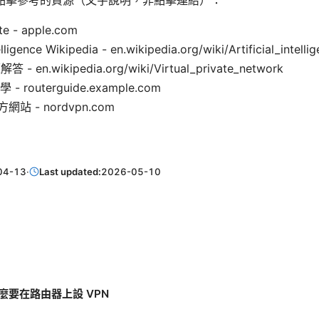
te - apple.com
telligence Wikipedia - en.wikipedia.org/wiki/Artificial_intelli
 en.wikipedia.org/wiki/Virtual_private_network
 routerguide.example.com
方網站 - nordvpn.com
04-13
·
Last updated:
2026-05-10
麼要在路由器上設 VPN