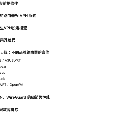
念與前提條件
合的路由器與 VPN 服務
原生VPN設定概覽
議與其差異
安裝步驟：不同品牌路由器的實作
US / ASUSWRT
gear
ksys
Link
-WRT / OpenWrt
VPN、WireGuard 的細節與性能
題與故障排除