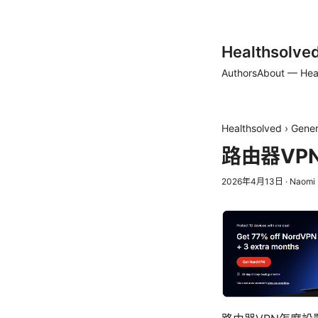
Healthsolve
Authors
About — Hea
Healthsolved
›
Gener
路由器VP
2026年4月13日
·
Naomi