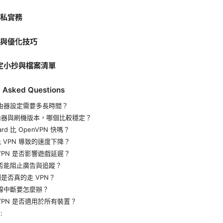
隱私實務
定與優化技巧
設定小抄與檔案清單
y Asked Questions
路由器設定需要多長時間？
由器與刷機版本，哪個比較穩定？
ard 比 OpenVPN 快嗎？
 VPN 導致的速度下降？
VPN 是否影響遊戲延遲？
是否能阻止廣告與追蹤？
是否真的走 VPN？
連線中斷要怎麼辦？
VPN 是否適用於所有裝置？
: