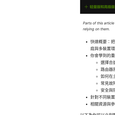
Parts of this artic
relying on them.
快速概要：把
庭與多裝置環
你會學到的重
選擇合
路由器原
如何在
常見故
安全與
針對不同裝置
相關資源與參
以下為你可以立刻