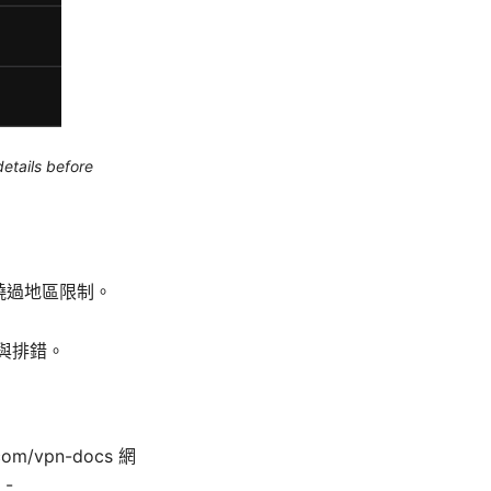
etails before
繞過地區限制。
化與排錯。
.com/vpn-docs 網
 -