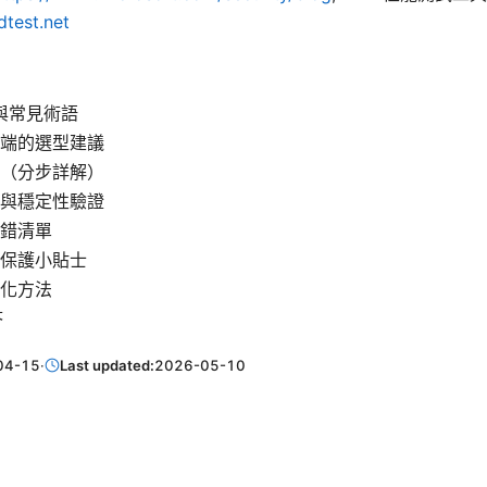
test.net
 與常見術語
端的選型建議
（分步詳解）
與穩定性驗證
錯清單
保護小貼士
化方法
答
04-15
·
Last updated:
2026-05-10