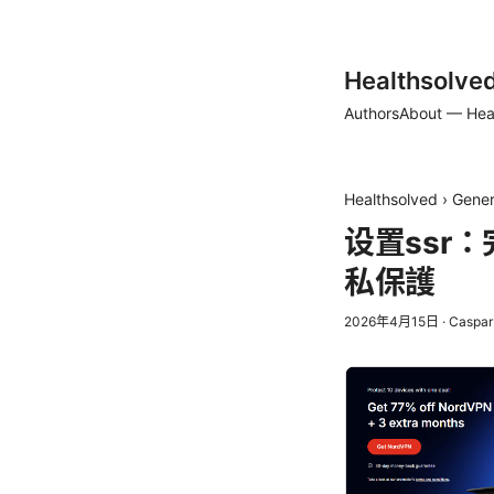
Healthsolve
Authors
About — Hea
Healthsolved
›
Gener
设置ssr
私保護
2026年4月15日
·
Caspar