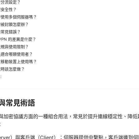
行分流設定？
保安全性？
時使用多個伺服器嗎？
線被封鎖怎麼辦？
除常見錯誤？
 VPN 的差異是什麼？
法規與使用限制？
具適合哪類使用者？
在移動裝置上使用嗎？
敗時該怎麼做？
:
 與常見術語
代理與加密協議方面的一種組合用法，常見於提升連線穩定性、降低
：
erver）與客戶端（Client）：伺服器提供中繫點，客戶端連到