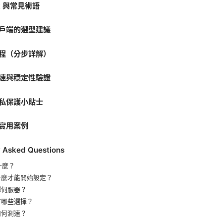
R 與常見術語
戶端的選型建議
程（分步詳解）
速與穩定性驗證
私保護小貼士
實用案例
y Asked Questions
什麼？
什麼才能開始設定？
擇伺服器？
有哪些選擇？
如何測速？