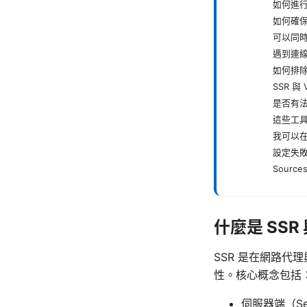
如何進
如何確
可以同
遇到連
如何排
SSR 與
是否有
這些工
我可以
設定失
Sources
什麼是 SSR
SSR 是在網路
性。核心概念包括
伺服器端（S