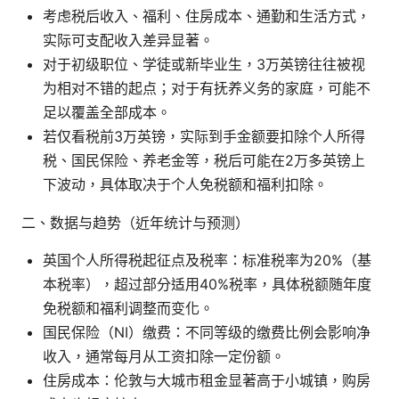
考虑税后收入、福利、住房成本、通勤和生活方式，
实际可支配收入差异显著。
对于初级职位、学徒或新毕业生，3万英镑往往被视
为相对不错的起点；对于有抚养义务的家庭，可能不
足以覆盖全部成本。
若仅看税前3万英镑，实际到手金额要扣除个人所得
税、国民保险、养老金等，税后可能在2万多英镑上
下波动，具体取决于个人免税额和福利扣除。
二、数据与趋势（近年统计与预测）
英国个人所得税起征点及税率：标准税率为20%（基
本税率），超过部分适用40%税率，具体税额随年度
免税额和福利调整而变化。
国民保险（NI）缴费：不同等级的缴费比例会影响净
收入，通常每月从工资扣除一定份额。
住房成本：伦敦与大城市租金显著高于小城镇，购房