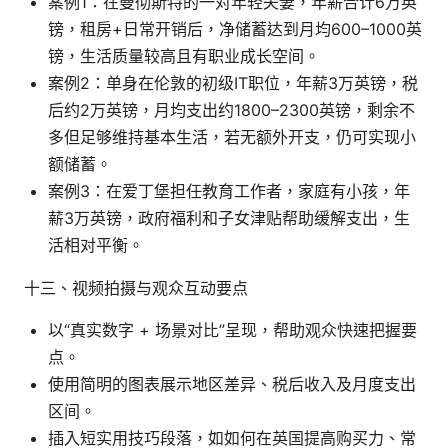
案例1：在曼彻斯特的一对年轻夫妻，年薪合计6万英
镑，租房+日常开销后，净储蓄达到月均600–1000英
镑，生活质量较高且有职业成长空间。
案例2：单身在伦敦的初级IT职位，年薪3万英镑，税
后约2万英镑，月均支出约1800–2300英镑，剩余不
多但足够维持基本生活，若无额外开支，仍可实现小
额储蓄。
案例3：在爱丁堡担任教育工作者，家庭有小孩，年
薪3万英镑，政府福利和子女津贴帮助缓解支出，生
活相对平衡。
十三、视频拍摄与观众互动要点
以“真实数字 + 场景对比”呈现，帮助观众快速把握要
点。
使用简明的图表展示地区差异、税后收入及月度支出
区间。
插入短实用技巧段落，如如何在英国提高购买力、常