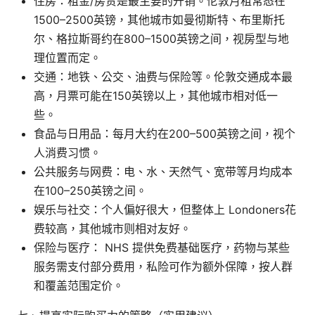
住房：租金/房贷是最主要的开销。伦敦月租常态在
1500–2500英镑，其他城市如曼彻斯特、布里斯托
尔、格拉斯哥约在800–1500英镑之间，视房型与地
理位置而定。
交通：地铁、公交、油费与保险等。伦敦交通成本最
高，月票可能在150英镑以上，其他城市相对低一
些。
食品与日用品：每月大约在200–500英镑之间，视个
人消费习惯。
公共服务与网费：电、水、天然气、宽带等月均成本
在100–250英镑之间。
娱乐与社交：个人偏好很大，但整体上 Londoners花
费较高，其他城市则相对友好。
保险与医疗： NHS 提供免费基础医疗，药物与某些
服务需支付部分费用，私险可作为额外保障，按人群
和覆盖范围定价。