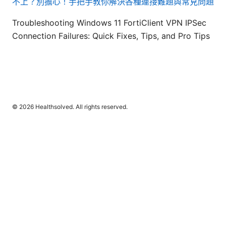
不上？別擔心！手把手教你解決各種連接難題與常見問題
Troubleshooting Windows 11 FortiClient VPN IPSec
Connection Failures: Quick Fixes, Tips, and Pro Tips
© 2026 Healthsolved. All rights reserved.