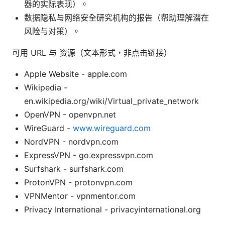
器的实际表现）。
数据隐私与网络安全研究机构的报告（帮助理解潜在
风险与对策）。
可用 URL 与 资源（文本形式，非点击链接）
Apple Website - apple.com
Wikipedia -
en.wikipedia.org/wiki/Virtual_private_network
OpenVPN - openvpn.net
WireGuard -
www.wireguard.com
NordVPN - nordvpn.com
ExpressVPN - go.expressvpn.com
Surfshark - surfshark.com
ProtonVPN - protonvpn.com
VPNMentor - vpnmentor.com
Privacy International - privacyinternational.org