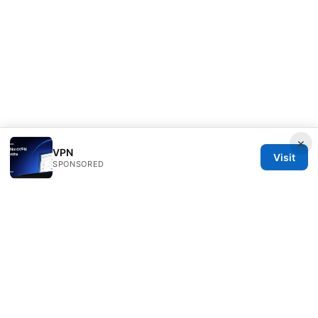
×
VPN
Visit
SPONSORED
Healthsolved Group LLC
233 South Wacker Drive
Chicago, IL, 60601
US
editorial@healthsolved.net
+1-212-555-0163
About
Privacy Policy
Terms of Use