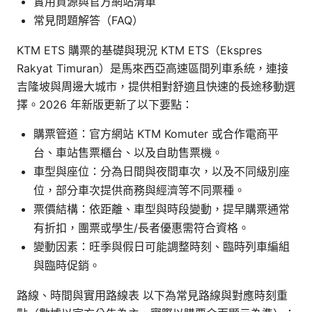
實用資源與官方網站清單
常見問題解答（FAQ）
KTM ETS 購票的基礎與現況 KTM ETS（Ekspres
Rakyat Timuran）是馬來西亞高速區間列車系統，連接
吉隆坡與周邊大城市，提供相對舒適且快速的長途移動選
擇。2026 年新版更新了以下要點：
購票管道：官方網站 KTM Komuter 或合作電商平
台、車站售票櫃台、以及自助售票機。
車型與座位：分為日間與夜間車次，以及不同級別座
位，部分車次提供商務與經濟等不同票種。
票價結構：依距離、車型與時段變動，提早購票通常
有折扣，團票或學生/長者優惠需符合資格。
變動因素：旺季與假日可能調整時刻、臨時列車編組
與臨時促銷。
路線、時間與實用路線表 以下為常見路線與對應時刻重