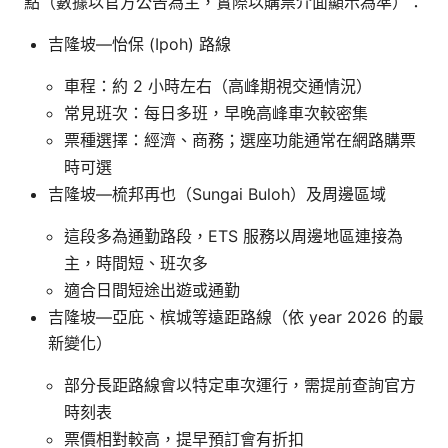
點（數據以官方公告為主，實際以購票介面顯示為準）：
吉隆坡—怡保 (Ipoh) 路線
車程：約 2 小時左右（高峰期視交通情況）
常見班次：每日多班，早晚高峰車次較密集
票種選擇：經濟、商務；選座功能通常在網路購票
時可選
吉隆坡—梳邦再也（Sungai Buloh）及周邊區域
這段多為通勤路段，ETS 服務以周邊地區連接為
主，時間短、班次多
適合日間短途出遊或通勤
吉隆坡—亞庇、槟城等遠距路線（依 year 2026 的最
新變化）
部分長距路線會以特定車次運行，需提前查詢官方
時刻表
票價相對較高，提早預訂會有折扣