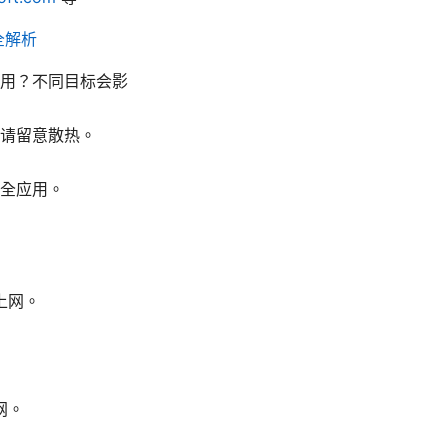
全解析
用？不同目标会影
请留意散热。
全应用。
上网。
网。