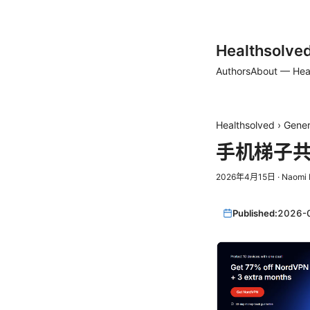
Healthsolve
Authors
About — Hea
Healthsolved
›
Gener
手机梯子
2026年4月15日
·
Naomi 
Published:
2026-