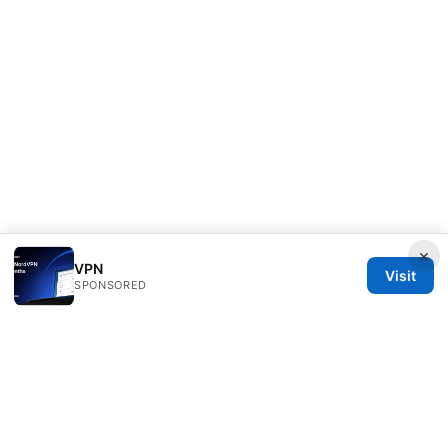
×
VPN
Visit
SPONSORED
Healthsolved Group LLC
233 South Wacker Drive
Chicago, IL, 60601
US
editorial@healthsolved.net