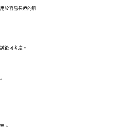
用於容易長痘的肌
試後可考慮。
。
要。