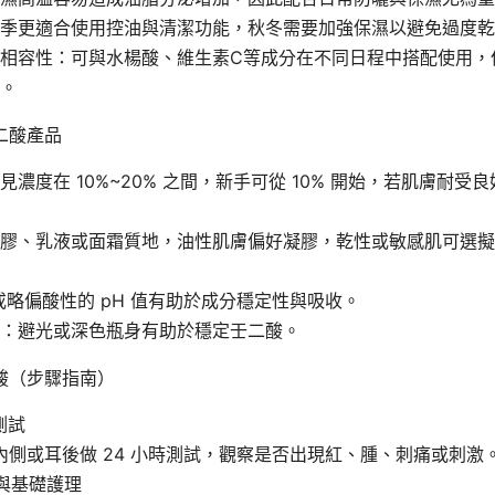
季更適合使用控油與清潔功能，秋冬需要加強保濕以避免過度乾
相容性：可與水楊酸、維生素C等成分在不同日程中搭配使用，
。
二酸產品
見濃度在 10%~20% 之間，新手可從 10% 開始，若肌膚耐受
膠、乳液或面霜質地，油性肌膚偏好凝膠，乾性或敏感肌可選擬
或略偏酸性的 pH 值有助於成分穩定性與吸收。
：避光或深色瓶身有助於穩定壬二酸。
酸（步驟指南）
測試
內側或耳後做 24 小時測試，觀察是否出現紅、腫、刺痛或刺激
與基礎護理