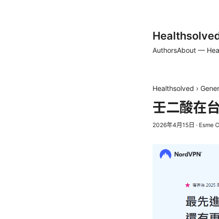
Healthsolve
Authors
About — Hea
Healthsolved
›
Gener
壬二酸在
2026年4月15日
·
Esme C