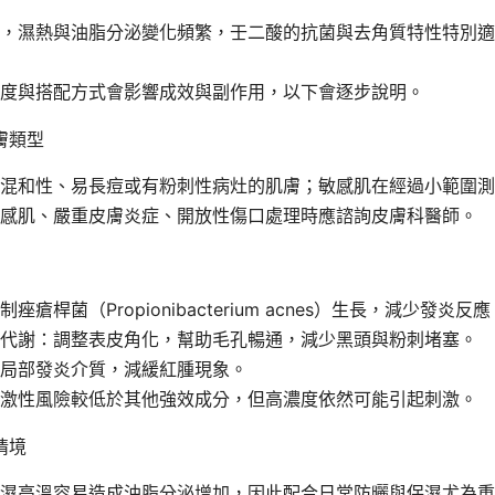
，濕熱與油脂分泌變化頻繁，壬二酸的抗菌與去角質特性特別適
度與搭配方式會影響成效與副作用，以下會逐步說明。
膚類型
混和性、易長痘或有粉刺性病灶的肌膚；敏感肌在經過小範圍測
感肌、嚴重皮膚炎症、開放性傷口處理時應諮詢皮膚科醫師。
痤瘡桿菌（Propionibacterium acnes）生長，減少發炎反應
代謝：調整表皮角化，幫助毛孔暢通，減少黑頭與粉刺堵塞。
局部發炎介質，減緩紅腫現象。
激性風險較低於其他強效成分，但高濃度依然可能引起刺激。
情境
濕高溫容易造成油脂分泌增加，因此配合日常防曬與保濕尤為重