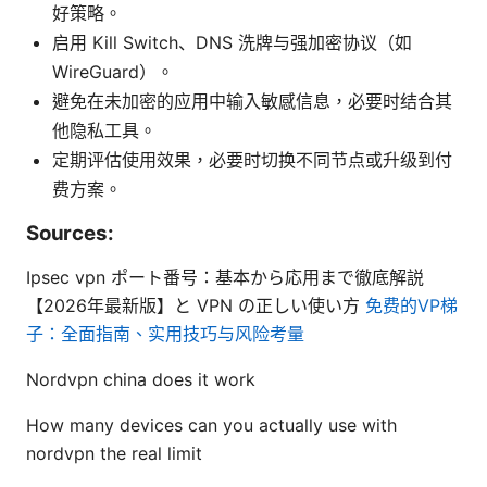
好策略。
启用 Kill Switch、DNS 洗牌与强加密协议（如
WireGuard）。
避免在未加密的应用中输入敏感信息，必要时结合其
他隐私工具。
定期评估使用效果，必要时切换不同节点或升级到付
费方案。
Sources:
Ipsec vpn ポート番号：基本から応用まで徹底解説
【2026年最新版】と VPN の正しい使い方
免费的VP梯
子：全面指南、实用技巧与风险考量
Nordvpn china does it work
How many devices can you actually use with
nordvpn the real limit