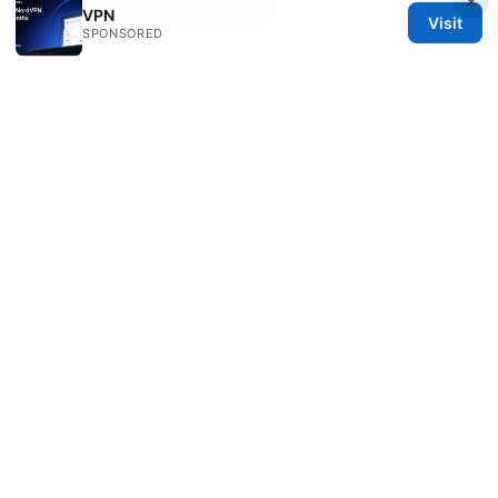
×
点，适合在中国使用的实用技巧
VPN
Visit
SPONSORED
© 2026 Healthsolved. All rights reserved.
Healthsolved Group LLC
233 South Wacker Drive
Chicago, IL, 60601
US
editorial@healthsolved.net
+1-212-555-0163
About
Privacy Policy
Terms of Use