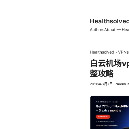
Healthsolve
Authors
About — Hea
Healthsolved
›
VPNs
白云机场v
整攻略
2026年3月7日
·
Naomi 