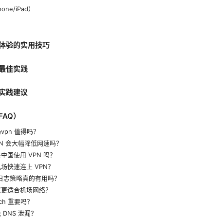
hone/iPad）
体验的实用技巧
最佳实践
实践建议
FAQ）
vpn 值得吗？
PN 会大幅降低网速吗？
中国使用 VPN 吗？
场快速连上 VPN？
的日志策略真的有用吗？
议更适合机场网络？
witch 重要吗？
 DNS 泄漏？