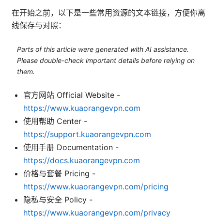
在开始之前，以下是一些常用资源的文本链接，方便你离
线保存与对照：
Parts of this article were generated with AI assistance.
Please double-check important details before relying on
them.
官方网站 Official Website -
https://www.kuaorangevpn.com
使用帮助 Center -
https://support.kuaorangevpn.com
使用手册 Documentation -
https://docs.kuaorangevpn.com
价格与套餐 Pricing -
https://www.kuaorangevpn.com/pricing
隐私与安全 Policy -
https://www.kuaorangevpn.com/privacy