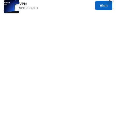
×
VPN
Visit
SPONSORED
© 2026 Healthsolved. All rights reserved.
Healthsolved Group LLC
233 South Wacker Drive
Chicago, IL, 60601
US
editorial@healthsolved.net
+1-212-555-0163
About
Privacy Policy
Terms of Use