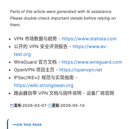
Parts of this article were generated with AI assistance.
Please double-check important details before relying on
them.
VPN 市场数据与趋势 -
https://www.statista.com
公开的 VPN 安全评测报告 -
https://www.av-
test.org
WireGuard 官方文档 -
https://www.wireguard.com
OpenVPN 项目主页 -
https://openvpn.net
IPSec/IKEv2 规范与实现指南 -
https://wiki.strongswan.org
路由器自带 VPN 文档与固件说明 - 设备厂商官网
发布:
2026-03-07
·
更新:
2026-05-10
ON THIS PAGE