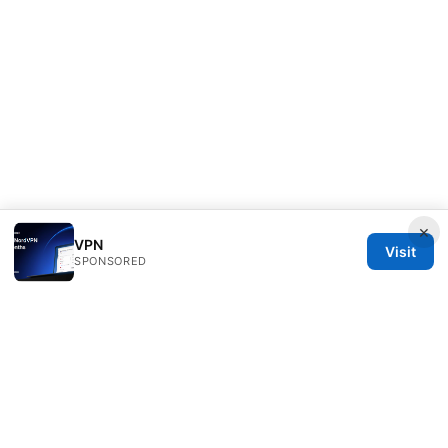
×
VPN
Visit
SPONSORED
Healthsolved Group LLC
233 South Wacker Drive
Chicago, IL, 60601
US
editorial@healthsolved.net
+1-212-555-0163