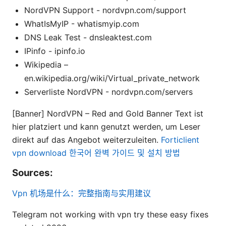
NordVPN Support - nordvpn.com/support
WhatIsMyIP - whatismyip.com
DNS Leak Test - dnsleaktest.com
IPinfo - ipinfo.io
Wikipedia –
en.wikipedia.org/wiki/Virtual_private_network
Serverliste NordVPN - nordvpn.com/servers
[Banner] NordVPN – Red and Gold Banner Text ist
hier platziert und kann genutzt werden, um Leser
direkt auf das Angebot weiterzuleiten.
Forticlient
vpn download 한국어 완벽 가이드 및 설치 방법
Sources:
Vpn 机场是什么：完整指南与实用建议
Telegram not working with vpn try these easy fixes